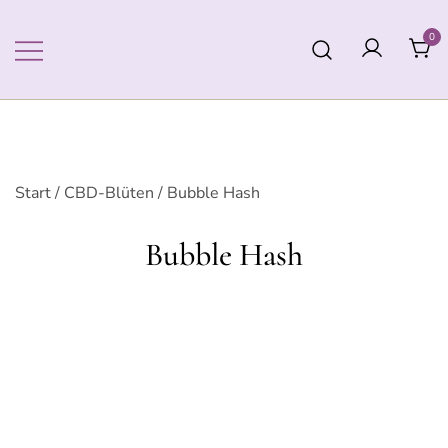
Zum
Inhalt
0
springen
Start
/
CBD-Blüten
/ Bubble Hash
Bubble Hash