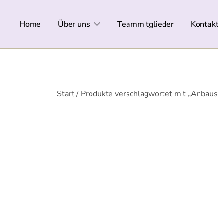
Zum
Inhalt
Home
Über uns
Teammitglieder
Kontak
springen
Start
/ Produkte verschlagwortet mit „Anbaus