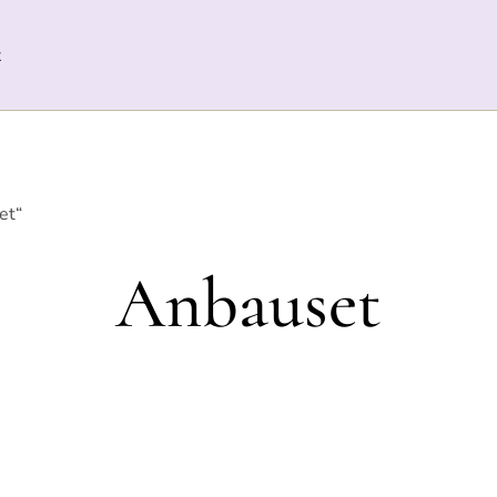
t
et“
Anbauset