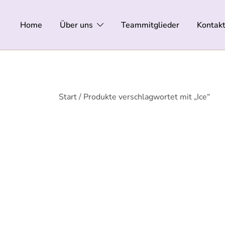
Zum
Inhalt
Home
Über uns
Teammitglieder
Kontak
springen
Start
/ Produkte verschlagwortet mit „Ice“