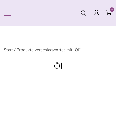
Zum
Inhalt
0
springen
Start
/ Produkte verschlagwortet mit „Öl“
Öl