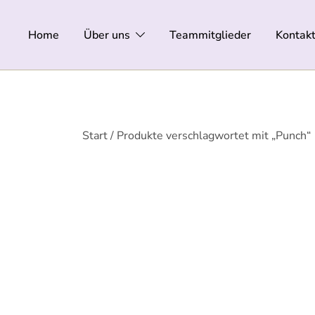
Zum
Inhalt
Home
Über uns
Teammitglieder
Kontak
springen
Start
/ Produkte verschlagwortet mit „Punch“