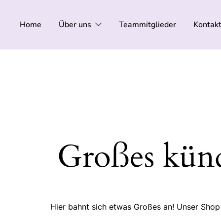
Zum
Inhalt
Home
Über uns
Teammitglieder
Kontak
springen
Großes künd
Hier bahnt sich etwas Großes an! Unser Shop i